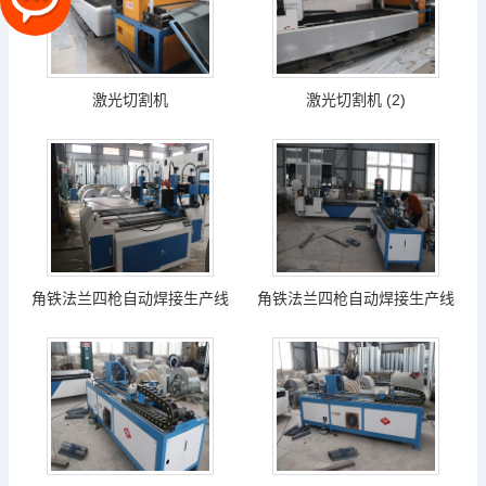
激光切割机
激光切割机 (2)
角铁法兰四枪自动焊接生产线
角铁法兰四枪自动焊接生产线
(2)
(3)