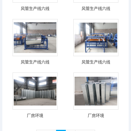
风管生产线六线
风管生产线六线
风管生产线六线
风管生产线六线
厂房环境
厂房环境